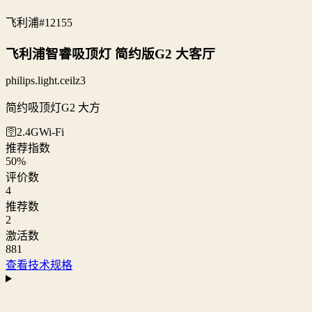
飞利浦
#12155
飞利浦智睿吸顶灯 简约版G2 大客厅
philips.light.ceilz3
简约吸顶灯G2 大方
🛜2.4G
Wi‑Fi
推荐指数
50
%
评价数
4
推荐数
2
激活数
881
查看技术规格