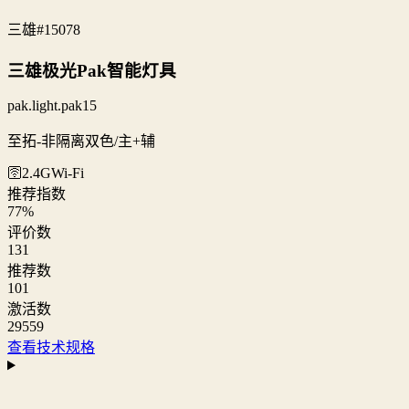
三雄
#15078
三雄极光Pak智能灯具
pak.light.pak15
至拓-非隔离双色/主+辅
🛜2.4G
Wi‑Fi
推荐指数
77
%
评价数
131
推荐数
101
激活数
29559
查看技术规格