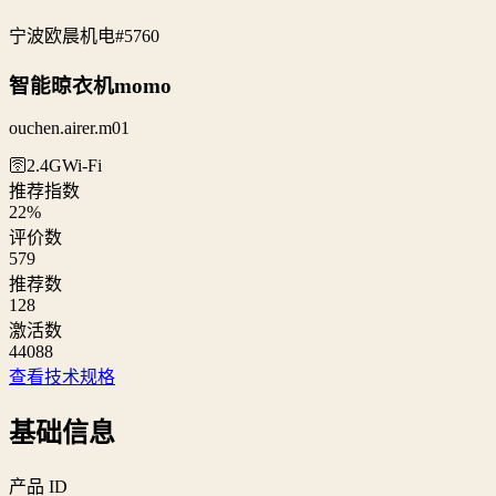
宁波欧晨机电
#5760
智能晾衣机momo
ouchen.airer.m01
🛜2.4G
Wi‑Fi
推荐指数
22
%
评价数
579
推荐数
128
激活数
44088
查看技术规格
基础信息
产品 ID