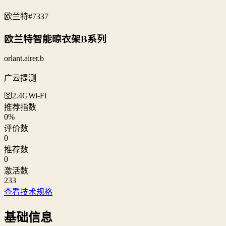
欧兰特
#7337
欧兰特智能晾衣架B系列
orlant.airer.b
广云提测
🛜2.4G
Wi‑Fi
推荐指数
0
%
评价数
0
推荐数
0
激活数
233
查看技术规格
基础信息