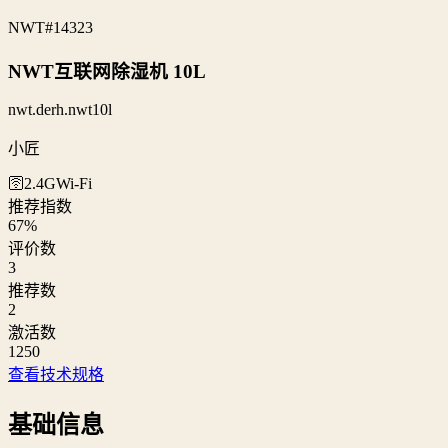
NWT
#14323
NWT互联网除湿机 10L
nwt.derh.nwt10l
小匠
🛜2.4G
Wi‑Fi
推荐指数
67
%
评价数
3
推荐数
2
激活数
1250
查看技术规格
基础信息