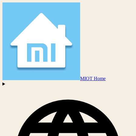
MIOT Home