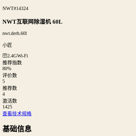
NWT
#14324
NWT互联网除湿机 60L
nwt.derh.60l
小匠
🛜2.4G
Wi‑Fi
推荐指数
80
%
评价数
5
推荐数
4
激活数
1425
查看技术规格
基础信息