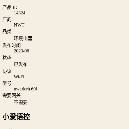
产品 ID
14324
厂商
NWT
品类
环境电器
发布时间
2023-06
状态
已发布
协议
Wi‑Fi
型号
nwt.derh.60l
需要网关
不需要
小爱语控