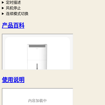
定时描述
风机停止
连续模式切换
产品百科
使用说明