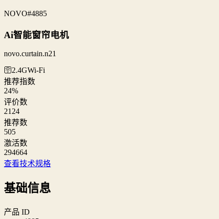
NOVO
#4885
Ai智能窗帘电机
novo.curtain.n21
🛜2.4G
Wi‑Fi
推荐指数
24
%
评价数
2124
推荐数
505
激活数
294664
查看技术规格
基础信息
产品 ID