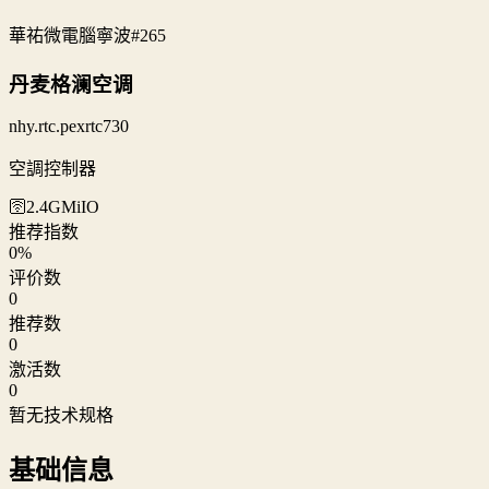
華祐微電腦寧波
#265
丹麦格澜空调
nhy.rtc.pexrtc730
空調控制器
🛜2.4G
MiIO
推荐指数
0
%
评价数
0
推荐数
0
激活数
0
暂无技术规格
基础信息