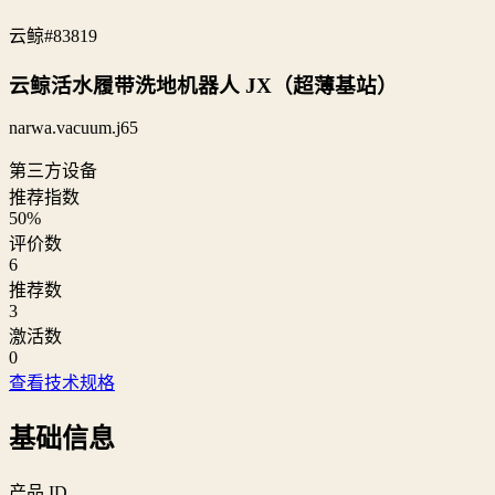
云鲸
#83819
云鲸活水履带洗地机器人 JX（超薄基站）
narwa.vacuum.j65
第三方设备
推荐指数
50
%
评价数
6
推荐数
3
激活数
0
查看技术规格
基础信息
产品 ID