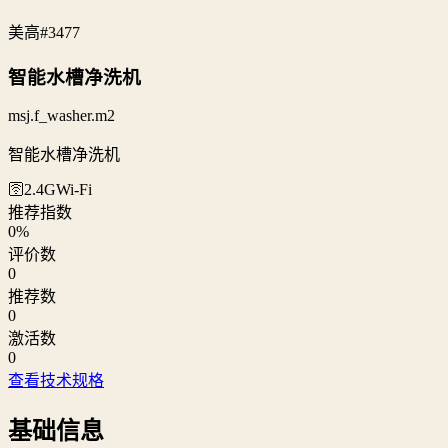
美高
#3477
智能水槽净洗机
msj.f_washer.m2
智能水槽净洗机
🛜2.4G
Wi‑Fi
推荐指数
0
%
评价数
0
推荐数
0
激活数
0
查看技术规格
基础信息