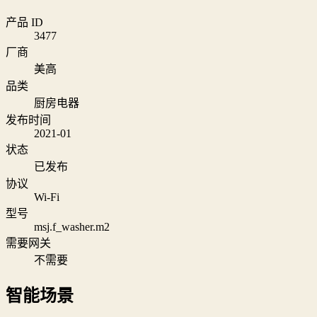
产品 ID
3477
厂商
美高
品类
厨房电器
发布时间
2021-01
状态
已发布
协议
Wi‑Fi
型号
msj.f_washer.m2
需要网关
不需要
智能场景