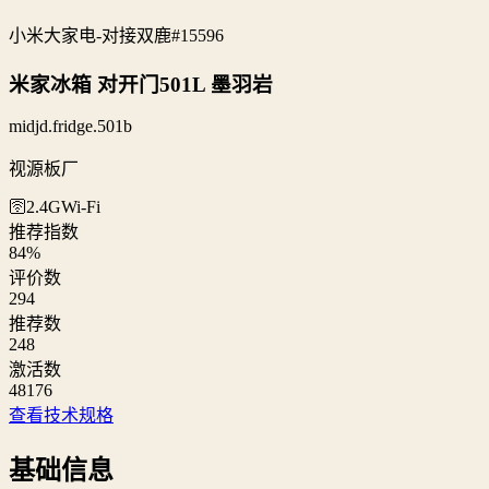
小米大家电-对接双鹿
#15596
米家冰箱 对开门501L 墨羽岩
midjd.fridge.501b
视源板厂
🛜2.4G
Wi‑Fi
推荐指数
84
%
评价数
294
推荐数
248
激活数
48176
查看技术规格
基础信息