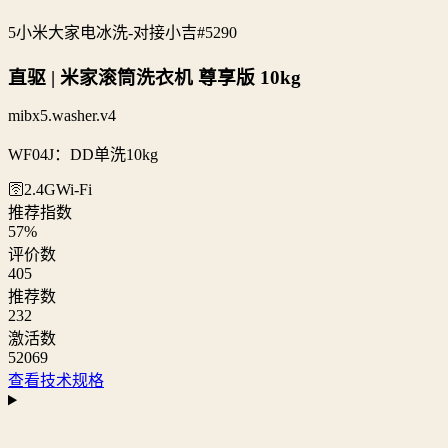
5小米大家电冰洗-对接小吉
#5290
直驱 | 米家滚筒洗衣机 尊享版 10kg
mibx5.washer.v4
WF04J：DD单洗10kg
🛜2.4G
Wi‑Fi
推荐指数
57
%
评价数
405
推荐数
232
激活数
52069
查看技术规格