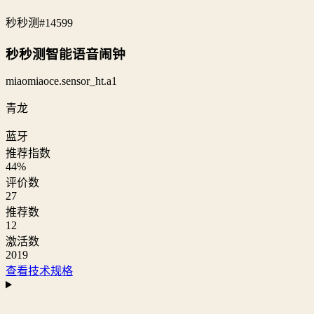
秒秒测
#14599
秒秒测智能语音闹钟
miaomiaoce.sensor_ht.a1
青龙
蓝牙
推荐指数
44
%
评价数
27
推荐数
12
激活数
2019
查看技术规格