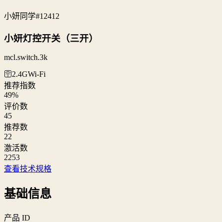
小妍同学
#12412
小妍灯控开关（三开）
mcl.switch.3k
🛜2.4G
Wi‑Fi
推荐指数
49
%
评价数
45
推荐数
22
激活数
2253
查看技术规格
基础信息
产品 ID