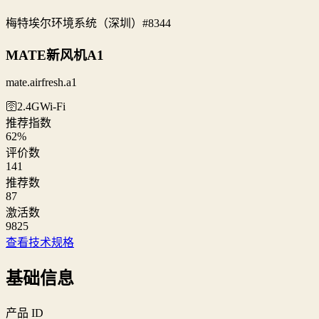
梅特埃尔环境系统（深圳）
#8344
MATE新风机A1
mate.airfresh.a1
🛜2.4G
Wi‑Fi
推荐指数
62
%
评价数
141
推荐数
87
激活数
9825
查看技术规格
基础信息
产品 ID