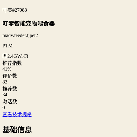
叮零
#27088
叮零智能宠物喂食器
madv.feeder.fjpet2
PTM
🛜2.4G
Wi‑Fi
推荐指数
41
%
评价数
83
推荐数
34
激活数
0
查看技术规格
基础信息