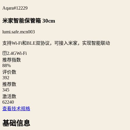
Aqara
#12229
米家智能保管箱 30cm
lumi.safe.mcn003
支持Wi-Fi和BLE双协议，可接入米家，实现智能联动
🛜2.4G
Wi‑Fi
推荐指数
88
%
评价数
392
推荐数
345
激活数
62240
查看技术规格
基础信息