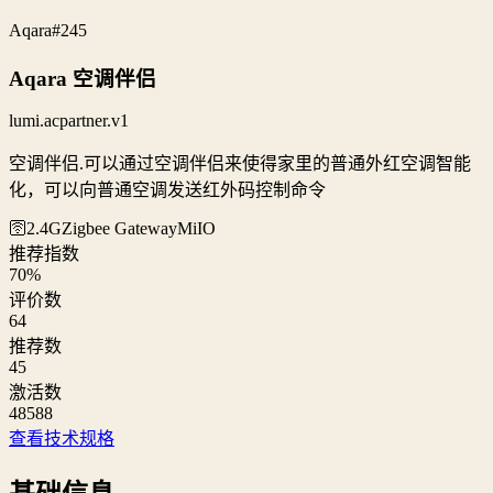
Aqara
#245
Aqara 空调伴侣
lumi.acpartner.v1
空调伴侣.可以通过空调伴侣来使得家里的普通外红空调智能
化，可以向普通空调发送红外码控制命令
🛜2.4G
Zigbee Gateway
MiIO
推荐指数
70
%
评价数
64
推荐数
45
激活数
48588
查看技术规格