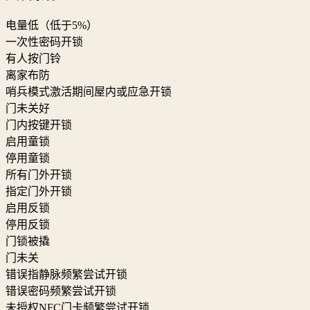
电量低（低于5%）
一次性密码开锁
有人按门铃
离家布防
哨兵模式激活期间屋内或应急开锁
门未关好
门内按键开锁
启用童锁
停用童锁
所有门外开锁
指定门外开锁
启用反锁
停用反锁
门锁被撬
门未关
错误指静脉频繁尝试开锁
错误密码频繁尝试开锁
未授权NFC门卡频繁尝试开锁