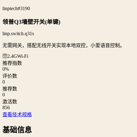
linptech
#3190
领普Q3墙壁开关(单键)
linp.switch.q31s
无需网关，搭配无线开关实现本地双控，小爱语音控制。
🛜2.4G
Wi‑Fi
推荐指数
0
%
评价数
0
推荐数
0
激活数
856
查看技术规格
基础信息