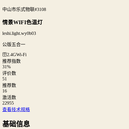
中山市乐式物联
#3108
情景WIFI色温灯
leshi.light.wy0b03
公版五合一
🛜2.4G
Wi‑Fi
推荐指数
31
%
评价数
51
推荐数
16
激活数
22955
查看技术规格
基础信息