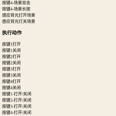
按键4-场景双击
按键4-场景长按
感应背光灯开场景
感应背光灯关场景
执行动作
按键1打开
按键1关闭
按键2打开
按键2关闭
按键3打开
按键3关闭
按键4打开
按键4关闭
按键1-打开/关闭
按键2-打开/关闭
按键3-打开/关闭
按键4-打开/关闭