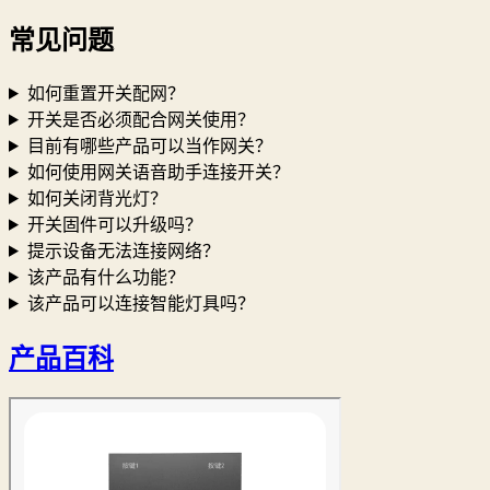
常见问题
如何重置开关配网？
开关是否必须配合网关使用？
目前有哪些产品可以当作网关？
如何使用网关语音助手连接开关？
如何关闭背光灯？
开关固件可以升级吗？
提示设备无法连接网络？
该产品有什么功能？
该产品可以连接智能灯具吗？
产品百科