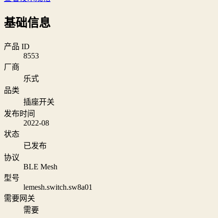
基础信息
产品 ID
8553
厂商
乐式
品类
插座开关
发布时间
2022-08
状态
已发布
协议
BLE Mesh
型号
lemesh.switch.sw8a01
需要网关
需要