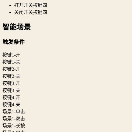
打开开关按键四
关闭开关按键四
智能场景
触发条件
按键1-开
按键1-关
按键2-开
按键2-关
按键3-开
按键3-关
按键4-开
按键4-关
场景1-单击
场景1-双击
场景1-长按