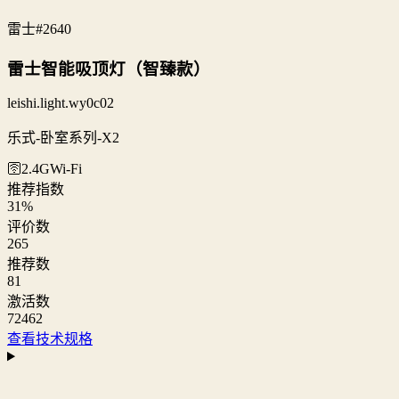
雷士
#2640
雷士智能吸顶灯（智臻款）
leishi.light.wy0c02
乐式-卧室系列-X2
🛜2.4G
Wi‑Fi
推荐指数
31
%
评价数
265
推荐数
81
激活数
72462
查看技术规格