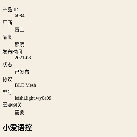
产品 ID
6084
厂商
雷士
品类
照明
发布时间
2021-08
状态
已发布
协议
BLE Mesh
型号
leishi.light.wy0a09
需要网关
需要
小爱语控