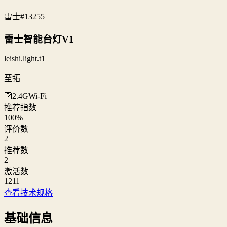
雷士
#13255
雷士智能台灯V1
leishi.light.t1
至拓
🛜2.4G
Wi‑Fi
推荐指数
100
%
评价数
2
推荐数
2
激活数
1211
查看技术规格
基础信息