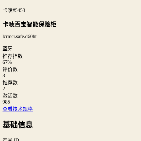
卡唛
#5453
卡唛百宝智能保险柜
lcrmcr.safe.d60ht
蓝牙
推荐指数
67
%
评价数
3
推荐数
2
激活数
985
查看技术规格
基础信息
产品 ID