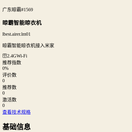
广东晾霸
#1569
晾霸智能晾衣机
lbest.airer.lm01
晾霸智能晾衣机接入米家
🛜2.4G
Wi‑Fi
推荐指数
0
%
评价数
0
推荐数
0
激活数
0
查看技术规格
基础信息