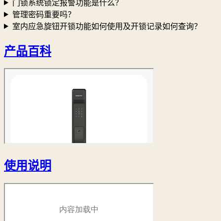
门锁系统锁定报警功能是什么？
管理密码重要吗？
室内应急旋钮开锁功能如何使用及开锁记录如何查询？
产品百科
使用说明