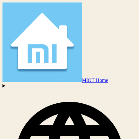
MIOT Home