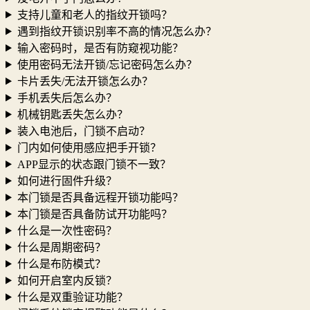
支持儿童和老人的指纹开锁吗？
遇到指纹开锁识别率不高的情况怎么办？
输入密码时，是否有防窥视功能？
使用密码无法开锁/忘记密码怎么办？
卡片丢失/无法开锁怎么办？
手机丢失后怎么办？
机械钥匙丢失怎么办？
装入电池后，门锁不启动？
门内如何使用感应把手开锁？
APP显示的状态跟门锁不一致？
如何进行固件升级？
本门锁是否具备远程开锁功能吗？
本门锁是否具备防试开功能吗？
什么是一次性密码？
什么是周期密码？
什么是布防模式？
如何开启室内反锁？
什么是双重验证功能？