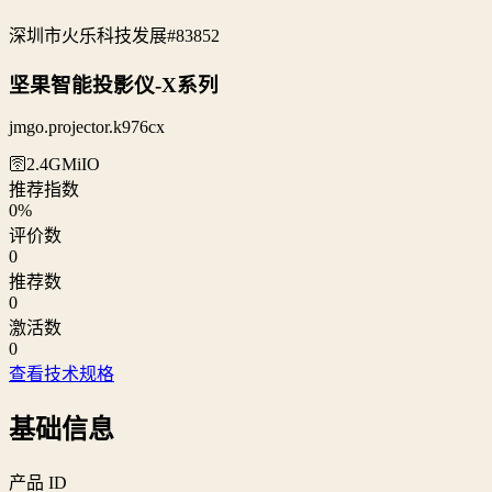
深圳市火乐科技发展
#83852
坚果智能投影仪-X系列
jmgo.projector.k976cx
🛜2.4G
MiIO
推荐指数
0
%
评价数
0
推荐数
0
激活数
0
查看技术规格
基础信息
产品 ID