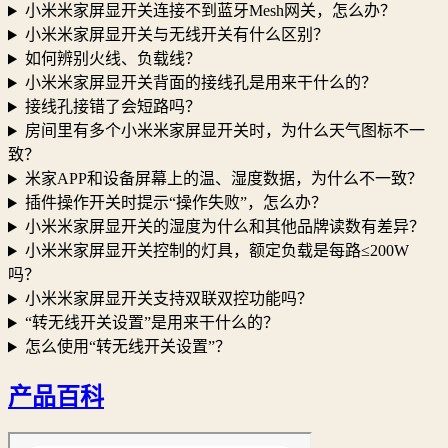
小米米家屏显开关连接不到蓝牙Mesh网关，怎么办？
小米米家屏显开关与无线开关有什么区别？
如何辨别火线、负载线？
小米米家屏显开关背面的接线孔是用来干什么的？
接线孔接错了会短路吗？
房间里有多个小米米家屏显开关时，为什么天气图标不一
致？
米家APP和设备屏幕上的温、湿度数据，为什么不一致？
插件操作开关时提示“操作失败”，怎么办？
小米米家屏显开关的湿度为什么和其他品牌读数有差异？
小米米家屏显开关控制的灯具，额定负载是每路≤200W
吗？
小米米家屏显开关支持双联双控功能吗？
“转无线开关设置”是用来干什么的？
怎么使用“转无线开关设置”？
产品百科