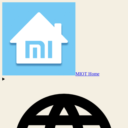
MIOT Home