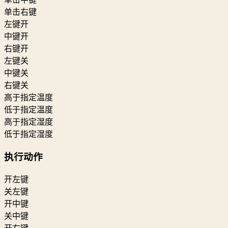
单击右键
左键开
中键开
右键开
左键关
中键关
右键关
高于指定温度
低于指定温度
高于指定湿度
低于指定湿度
执行动作
开左键
关左键
开中键
关中键