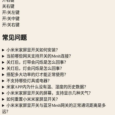
开右键
关右键
开/关左键
开/关中键
开/关右键
常见问题
小米米家屏显开关如何安装？
当前哪些网关支持开关的Mesh连接？
关灯后，灯带会闪烁是怎么回事？
关灯后，灯会闪烁是怎么回事？
搭配多大功率的灯才能正常使用？
不支持哪些灯具或电器？
米家APP内为什么没有温、湿度的历史数据？
小米米家屏显开关的屏幕，支持显示几种天气？
如何重置小米米家屏显开关？
小米米家屏显开关与蓝牙Mesh网关的正常通讯距离是多
远？