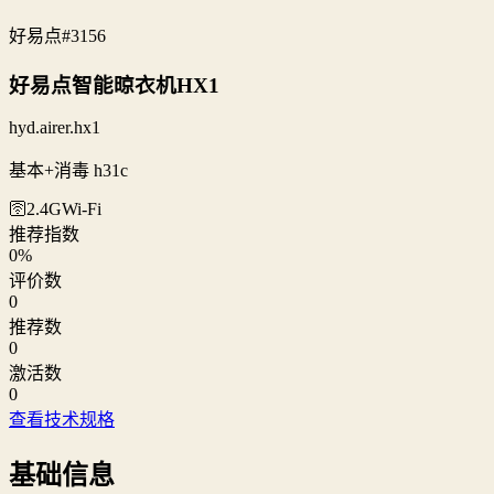
好易点
#3156
好易点智能晾衣机HX1
hyd.airer.hx1
基本+消毒 h31c
🛜2.4G
Wi‑Fi
推荐指数
0
%
评价数
0
推荐数
0
激活数
0
查看技术规格
基础信息