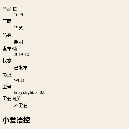
产品 ID
1699
厂商
华艺
品类
照明
发布时间
2019-10
状态
已发布
协议
Wi‑Fi
型号
huayi.light.tau023
需要网关
不需要
小爱语控