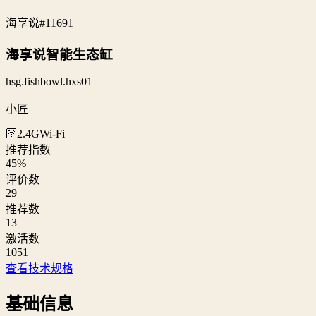
海享说
#11691
海享说智能生态缸
hsg.fishbowl.hxs01
小匠
🛜2.4G
Wi‑Fi
推荐指数
45
%
评价数
29
推荐数
13
激活数
1051
查看技术规格
基础信息