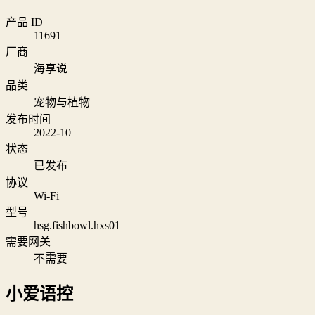
产品 ID
11691
厂商
海享说
品类
宠物与植物
发布时间
2022-10
状态
已发布
协议
Wi‑Fi
型号
hsg.fishbowl.hxs01
需要网关
不需要
小爱语控