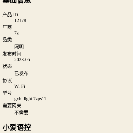
基础信息
产品 ID
12178
厂商
7z
品类
照明
发布时间
2023-05
状态
已发布
协议
Wi‑Fi
型号
gxhl.light.7zps11
需要网关
不需要
小爱语控