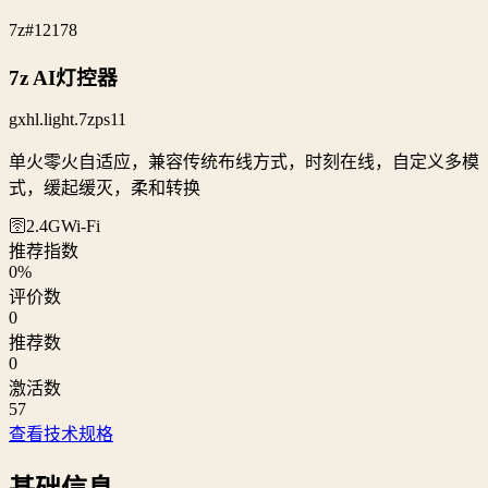
7z
#12178
7z AI灯控器
gxhl.light.7zps11
单火零火自适应，兼容传统布线方式，时刻在线，自定义多模
式，缓起缓灭，柔和转换
🛜2.4G
Wi‑Fi
推荐指数
0
%
评价数
0
推荐数
0
激活数
57
查看技术规格