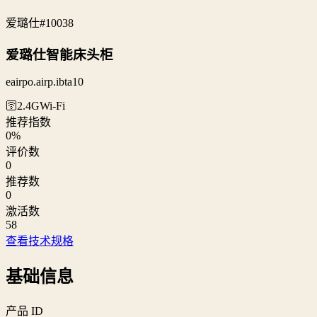
爱璐仕
#10038
爱璐仕智能床头柜
eairpo.airp.ibta10
🛜2.4G
Wi‑Fi
推荐指数
0
%
评价数
0
推荐数
0
激活数
58
查看技术规格
基础信息
产品 ID