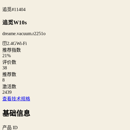
追觅
#11404
追觅W10s
dreame.vacuum.r2251o
🛜2.4G
Wi‑Fi
推荐指数
21
%
评价数
38
推荐数
8
激活数
2439
查看技术规格
基础信息
产品 ID