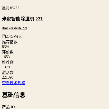
星月
#5255
米家智能除湿机 22L
dmaker.derh.22l
🛜2.4G
Wi‑Fi
推荐指数
83
%
评价数
1653
推荐数
1370
激活数
221398
查看技术规格
基础信息
产品 ID