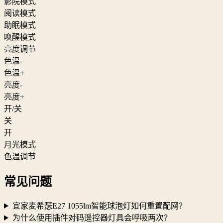
影院模式
阅读模式
助眠模式
唤醒模式
亮度调节
色温-
色温+
亮度-
亮度+
开/关
关
开
月光模式
色温调节
常见问题
宜家麦希瑟E27 1055lm智能球泡灯如何重置配网？
为什么使用插件对码遥控器灯具会呼吸两次？