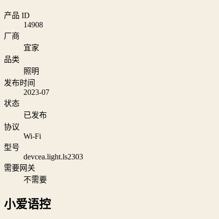
产品 ID
14908
厂商
宜家
品类
照明
发布时间
2023-07
状态
已发布
协议
Wi‑Fi
型号
devcea.light.ls2303
需要网关
不需要
小爱语控