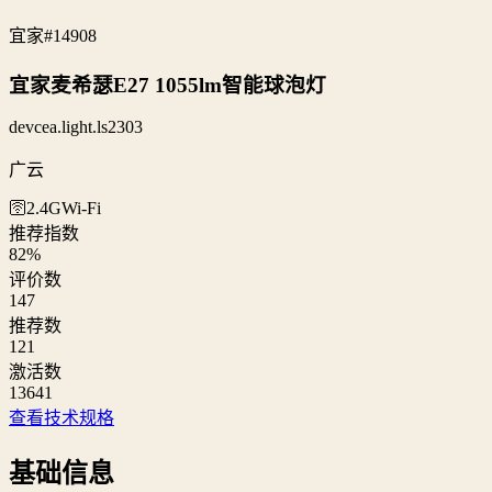
宜家
#14908
宜家麦希瑟E27 1055lm智能球泡灯
devcea.light.ls2303
广云
🛜2.4G
Wi‑Fi
推荐指数
82
%
评价数
147
推荐数
121
激活数
13641
查看技术规格
基础信息