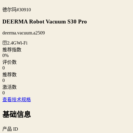
德尔玛
#30910
DEERMA Robot Vacuum S30 Pro
deerma.vacuum.a2509
🛜2.4G
Wi‑Fi
推荐指数
0
%
评价数
0
推荐数
0
激活数
0
查看技术规格
基础信息
产品 ID