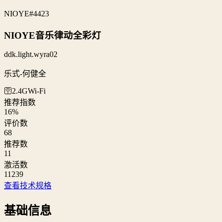
NIOYE
#4423
NIOYE音乐律动全彩灯
ddk.light.wyra02
乐式-何健全
🛜2.4G
Wi‑Fi
推荐指数
16
%
评价数
68
推荐数
11
激活数
11239
查看技术规格
基础信息