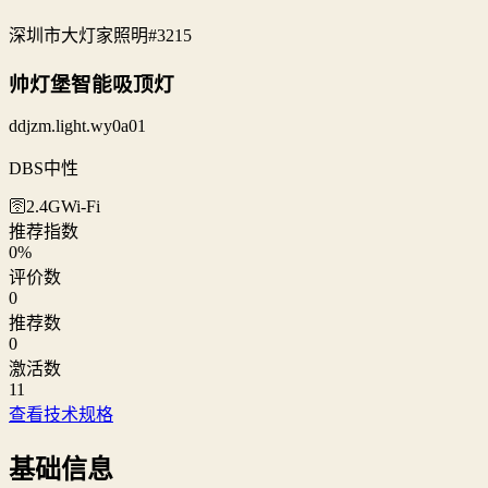
深圳市大灯家照明
#3215
帅灯堡智能吸顶灯
ddjzm.light.wy0a01
DBS中性
🛜2.4G
Wi‑Fi
推荐指数
0
%
评价数
0
推荐数
0
激活数
11
查看技术规格
基础信息