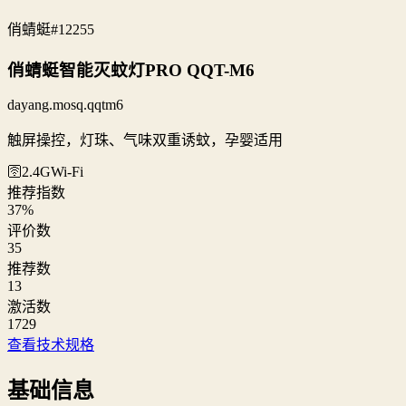
俏蜻蜓
#12255
俏蜻蜓智能灭蚊灯PRO QQT-M6
dayang.mosq.qqtm6
触屏操控，灯珠、气味双重诱蚊，孕婴适用
🛜2.4G
Wi‑Fi
推荐指数
37
%
评价数
35
推荐数
13
激活数
1729
查看技术规格
基础信息