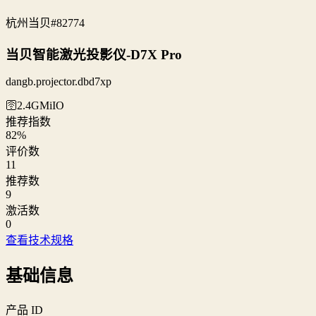
杭州当贝
#82774
当贝智能激光投影仪-D7X Pro
dangb.projector.dbd7xp
🛜2.4G
MiIO
推荐指数
82
%
评价数
11
推荐数
9
激活数
0
查看技术规格
基础信息
产品 ID