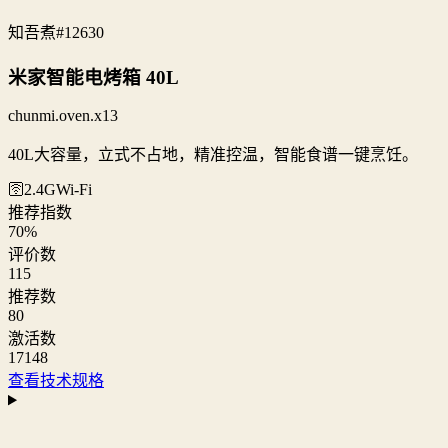
知吾煮
#12630
米家智能电烤箱 40L
chunmi.oven.x13
40L大容量，立式不占地，精准控温，智能食谱一键烹饪。
🛜2.4G
Wi‑Fi
推荐指数
70
%
评价数
115
推荐数
80
激活数
17148
查看技术规格