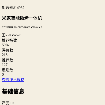
知吾煮
#14932
米家智能微烤一体机
chunmi.microwave.cmwk2
🛜2.4G
Wi‑Fi
推荐指数
59
%
评价数
216
推荐数
127
激活数
0
查看技术规格
基础信息
产品 ID