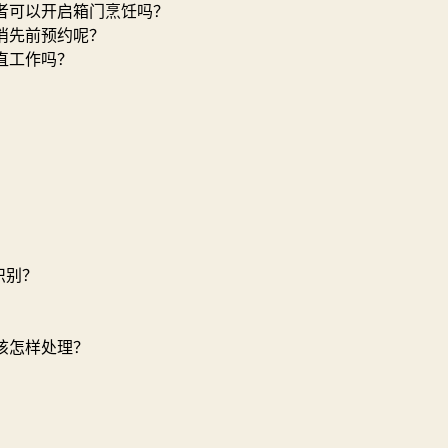
者可以开启箱门烹饪吗？
消先前预约呢？
直工作吗？
识别？
该怎样处理？