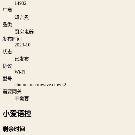
14932
厂商
知吾煮
品类
厨房电器
发布时间
2023-10
状态
已发布
协议
Wi‑Fi
型号
chunmi.microwave.cmwk2
需要网关
不需要
小爱语控
剩余时间