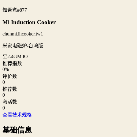
知吾煮
#877
Mi Induction Cooker
chunmi.ihcooker.tw1
米家电磁炉-台湾版
🛜2.4G
MiIO
推荐指数
0
%
评价数
0
推荐数
0
激活数
0
查看技术规格
基础信息