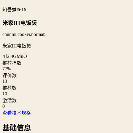
知吾煮
#616
米家IH电饭煲
chunmi.cooker.normal5
米家IH电饭煲
🛜2.4G
MiIO
推荐指数
77
%
评价数
13
推荐数
10
激活数
0
查看技术规格
基础信息