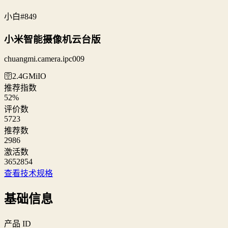
小白
#849
小米智能摄像机云台版
chuangmi.camera.ipc009
🛜2.4G
MiIO
推荐指数
52
%
评价数
5723
推荐数
2986
激活数
3652854
查看技术规格
基础信息
产品 ID