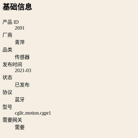
基础信息
产品 ID
2691
厂商
青萍
品类
传感器
发布时间
2021-03
状态
已发布
协议
蓝牙
型号
cgllc.motion.cgpr1
需要网关
需要