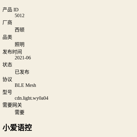
产品 ID
5012
厂商
西顿
品类
照明
发布时间
2021-06
状态
已发布
协议
BLE Mesh
型号
cdn.light.wy0a04
需要网关
需要
小爱语控